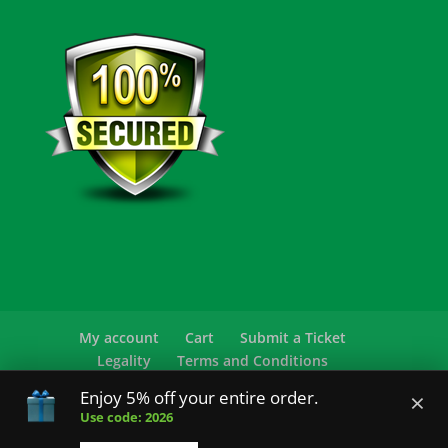
My account
Cart
Submit a Ticket
Legality
Terms and Conditions
Privacy Policy
FAQ
×
Enjoy 5% off your entire order.
Use code: 2026
© 2026 Sensearomatics.com All Rights